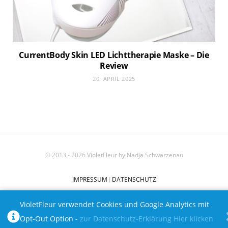
CurrentBody Skin LED Lichttherapie Maske – Die
Review
20. APRIL 2025
© 2013 - 2026 VioletFleur by Nadja Schwarzenau
IMPRESSUM
I
DATENSCHUTZ
VioletFleur verwendet Cookies und Google Analytics mit
FACEBOOK
X (TWITTER)
INSTAGRAM
PINTEREST
Opt-Out Option -
zur Datenschutz-Erklärung
Hier klicken
BLOGLOVIN
YOUTUBE