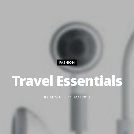
FASHION
Travel Essentials
BY
ADMIN
11. MAI 2013