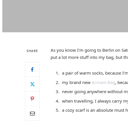
As you know I’m going to Berlin on Satu
SHARE
put a lot more stuff into my bag, but thi
a pair of warm socks, because I’m 
my brand new
Armani Bag
, beca
never going anywhere without my 
when travelling, I always carry 
a cozy scarf is an absolute must 