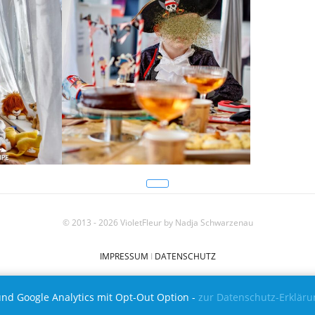
© 2013 - 2026 VioletFleur by Nadja Schwarzenau
IMPRESSUM
I
DATENSCHUTZ
FACEBOOK
X (TWITTER)
INSTAGRAM
und Google Analytics mit Opt-Out Option -
zur Datenschutz-Erklär