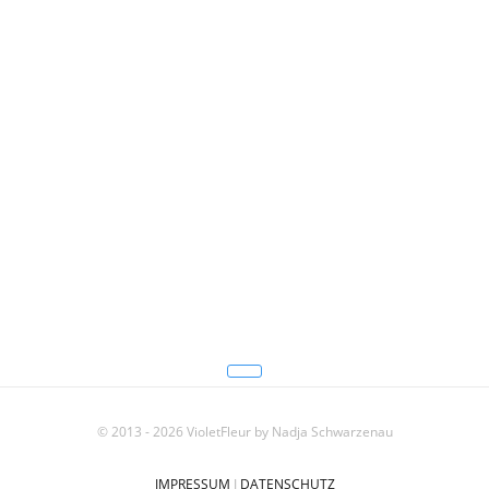
© 2013 - 2026 VioletFleur by Nadja Schwarzenau
IMPRESSUM
I
DATENSCHUTZ