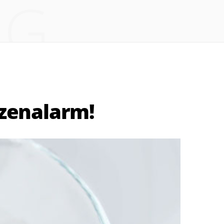
NG
tzenalarm!