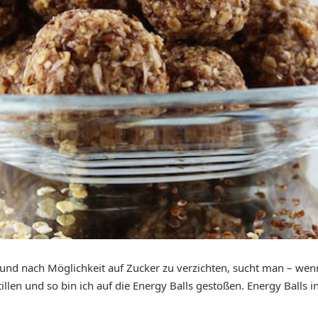
nd nach Möglichkeit auf Zucker zu verzichten, sucht man – wenn 
len und so bin ich auf die Energy Balls gestoßen. Energy Balls i