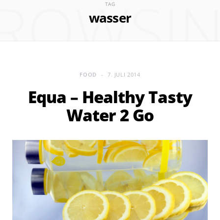
ROWSI
TAG
wasser
FOOD
7. JULI 2014
Equa – Healthy Tasty
Water 2 Go