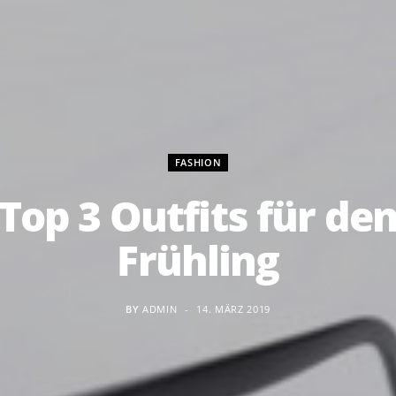
FASHION
Top 3 Outfits für de
Frühling
BY
ADMIN
14. MÄRZ 2019