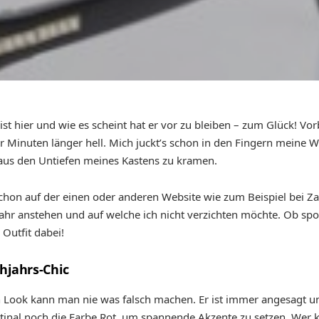
g ist hier und wie es scheint hat er vor zu bleiben – zum Glück! Vor
ar Minuten länger hell. Mich juckt’s schon in den Fingern meine
us den Untiefen meines Kastens zu kramen.
 schon auf der einen oder anderen Website wie zum Beispiel bei Z
ahr anstehen und auf welche ich nicht verzichten möchte. Ob spo
 Outfit dabei!
hjahrs-Chic
Look kann man nie was falsch machen. Er ist immer angesagt und
nal noch die Farbe Rot, um spannende Akzente zu setzen. Wer kei