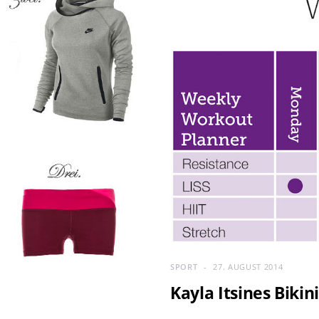
SPORT
27. AUGUST 2014
Kayla Itsines Biki