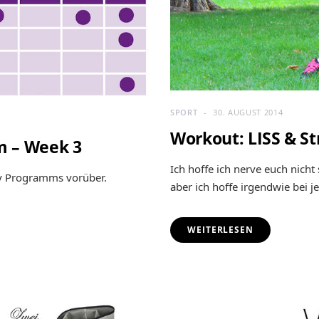
SPORT
30. AUGUST 2014
Workout: LISS & St
am – Week 3
Ich hoffe ich nerve euch nich
dy Programms vorüber.
aber ich hoffe irgendwie bei 
WEITERLESEN