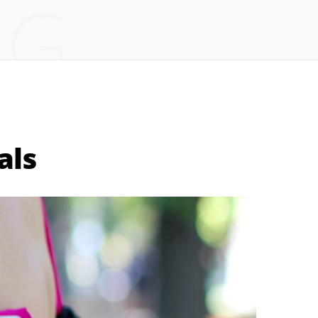
NG
als